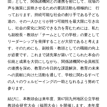
団」として、関係諸機関との連携を密にして、現場の
声を施策に反映させるための要請活動も積極的に 行
っております。持続可能な社会の創り手である子ども
達の、その一人ひとりが持つ可能性を最大限に引き出
し、社会の変化に対応できる力を育むためには、私た
ち副校長・教頭が「チームとしての学校」の要として
リーダーシップを発揮することが大切であると考えま
す。そのためにも、副校長・教頭としての職能の向上
が必要です。これまで諸先輩が築いてこられた本会の
伝統と成果を大切にしながら、関係諸機関や会員相互
の連携を深め、教育の今日的な課題解決、教育の未来
への貢献に向けた活動を通して、学校に関わるすべて
の人々のウェルビーイングの一助となれるよう努めて
参ります。
結びに、本教頭会は来年度、第67回九州地区公立学校
教頭会研究大会（福岡大会）を開催します。本年度