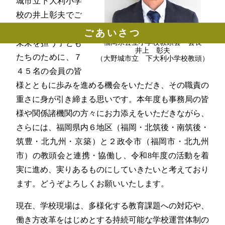
城市立下大利小学
校の井上彰夫でご
ざいます。本県の
ごあいさつ
福岡県公立小学校教頭会 会長
未来を担う子ども
井上 彰夫
たちのために、７
（大野城市立 下大利小学校教頭）
４５名の会員の皆
様とともに歩みを進める機会をいただき、その職責の
重さに身が引き締まる思いです。本年度も事務局の皆
様や関係諸機関の方々にお力添えをいただきながら、
さらには、福岡県内６地区（福岡・北筑後・南筑後・
筑豊・北九州・京築）と２政令市（福岡市・北九州
市）の教頭会と連携・協働し、令和8年度の活動を着
実に進め、実りあるものにしていきたいと考えており
ます。どうぞよろしくお願いいたします。
現在、学校現場は、多様化する教育課題への対応や、
働き方改革をはじめとする持続可能な学校運営体制の